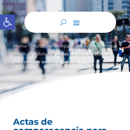
Abrir barra de herramientas
Home
Actas de comparecencia para otorgar
9
escritura pública
Actas de comparecencia
9
para otorgar escritura pública
Actas de