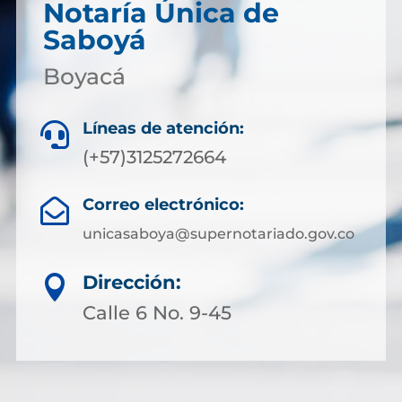
Notaría Única de
Saboyá
Boyacá
Líneas de atención:

(+57)3125272664
Correo electrónico:

unicasaboya@supernotariado.gov.co
Dirección:

Calle 6 No. 9-45