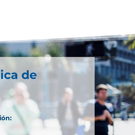
ica de
ión: