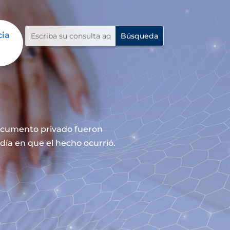
cia
documento privado fueron
día en que el hecho ocurrió.