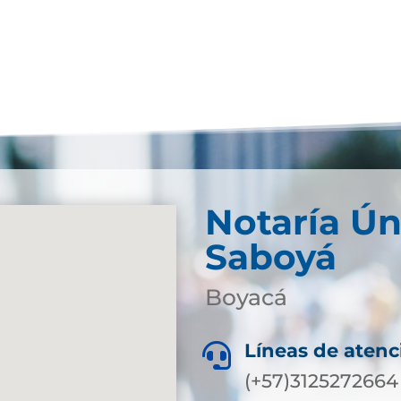
Notaría Ún
Saboyá
Boyacá
Líneas de atenc

(+57)3125272664