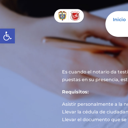
Inicio
Abrir barra de herramientas
Es cuando el notario da tes
puestas en su presencia, est
Requisitos:
Asistir personalmente a la n
Llevar la cédula de ciudadan
Llevar el documento que se 