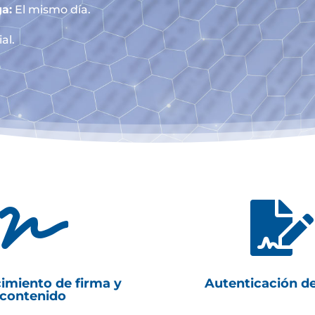
a:
El mismo día.
al.


imiento de firma y
Autenticación d
contenido