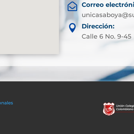
Correo electrón

unicasaboya@su
Dirección:

Calle 6 No. 9-45
onales