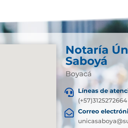
Notaría Ún
Saboyá
Boyacá
Líneas de atenc

(+57)3125272664
Correo electrón

unicasaboya@su