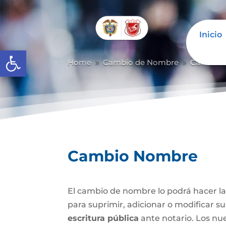
Inicio
Abrir barra de herramientas
Home
Cambio de Nombre
Cambio 
9
9
Cambio Nombre
El cambio de nombre lo podrá hacer l
para suprimir, adicionar o modificar s
escritura pública
ante notario. Los nu