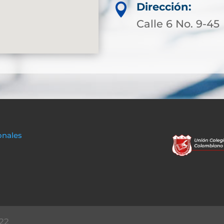
Dirección:

Calle 6 No. 9-45
onales
22