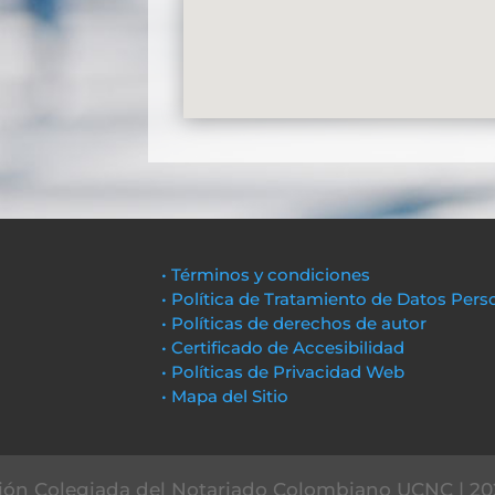
• Términos y condiciones
• Política de Tratamiento de Datos Pers
• Políticas de derechos de autor
• Certificado de Accesibilidad
• Políticas de Privacidad Web
• Mapa del Sitio
ón Colegiada del Notariado Colombiano UCNC | 20