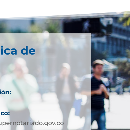
ica de
ión:
ico:
pernotariado.gov.co