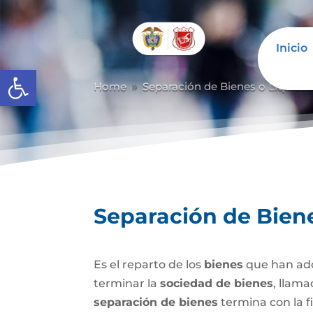
Inicio
Abrir barra de herramientas
Home
Separación de Bienes o Liquida
9
Separación de Bien
Es el reparto de los
bienes
que han adq
terminar la
sociedad de bienes
, llam
separación de bienes
termina con la f