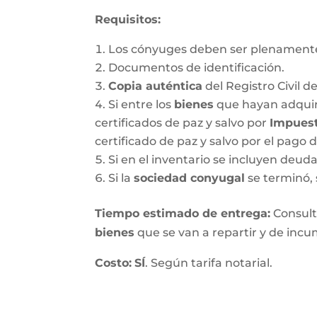
Requisitos:
Los cónyuges deben ser plenamente
Documentos de identificación.
Copia auténtica
del Registro Civil d
Si entre los
bienes
que hayan adquir
certificados de paz y salvo por
Impuest
certificado de paz y salvo por el pago 
Si en el inventario se incluyen deu
Si la
sociedad conyugal
se terminó, 
T
iempo estimado de entrega
:
Consulte
bienes
que se van a repartir y de incum
Costo:
SÍ
. Según tarifa notarial.