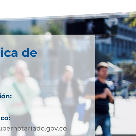
ica de
ión:
ico:
pernotariado.gov.co