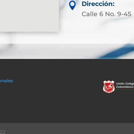
Dirección:

Calle 6 No. 9-45
onales
22