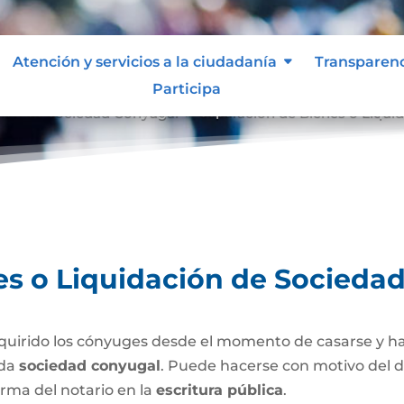
Atención y servicios a la ciudadanía
Transparen
Participa
ción de Sociedad Conyugal
Separación de Bienes o Liqui
9
es o Liquidación de Socieda
uirido los cónyuges desde el momento de casarse y h
ada
sociedad conyugal
. Puede hacerse con motivo del d
irma del notario en la
escritura pública
.