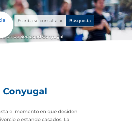
cia
dación de Sociedad Conyugal
d Conyugal
asta el momento en que deciden
ivorcio o estando casados. La