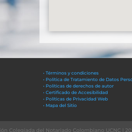
• Términos y condiciones
• Política de Tratamiento de Datos Pers
• Políticas de derechos de autor
• Certificado de Accesibilidad
• Políticas de Privacidad Web
• Mapa del Sitio
ón Colegiada del Notariado Colombiano UCNC | 20