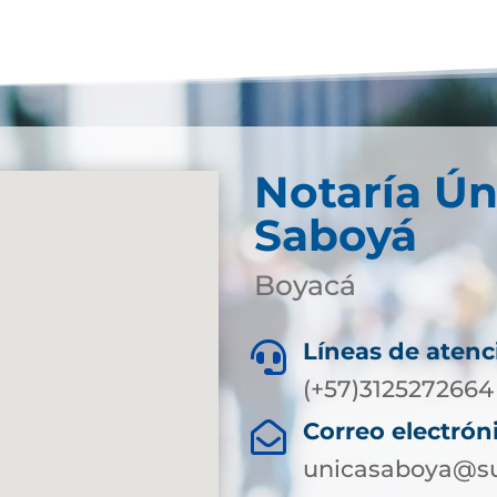
Notaría Ún
Saboyá
Boyacá
Líneas de atenc

(+57)3125272664
Correo electrón

unicasaboya@su