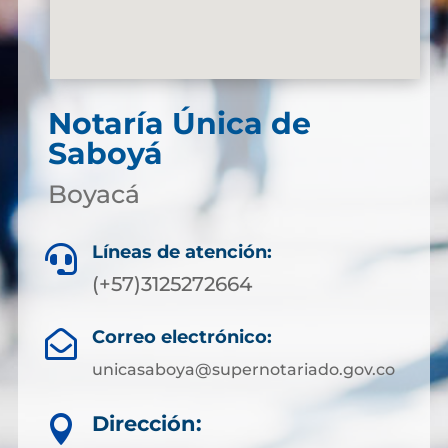
Notaría Única de
Saboyá
Boyacá
Líneas de atención:

(+57)3125272664
Correo electrónico:

unicasaboya@supernotariado.gov.co
Dirección:
