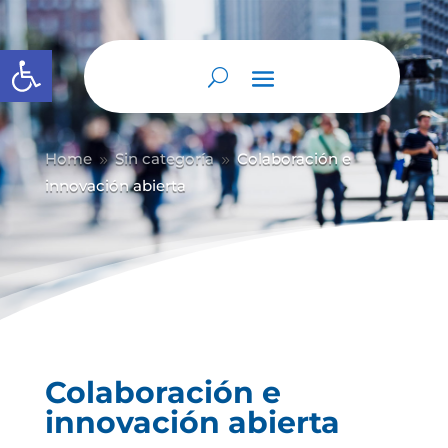
Abrir barra de herramientas
Home
Sin categoría
Colaboración e
9
9
innovación abierta
Colaboración e
innovación abierta