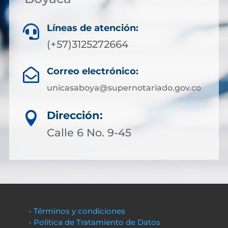
Líneas de atención:

(+57)3125272664
Correo electrónico:

unicasaboya@supernotariado.gov.co
Dirección:

Calle 6 No. 9-45
• Términos y condiciones
• Política de Tratamiento de Datos