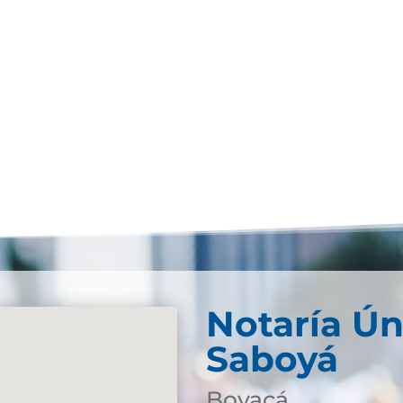
Notaría Ún
Saboyá
Boyacá