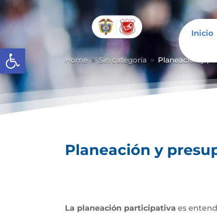
Inicio
Abrir barra de herramientas
Home
Sin categoría
Planeación y pr
9
9
Planeación y presup
La planeación participativa
es entendi