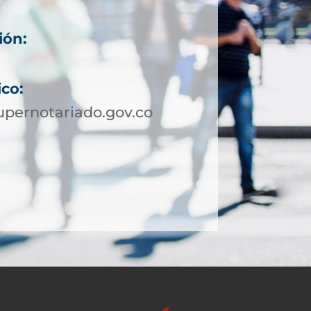
ión:
ico:
pernotariado.gov.co