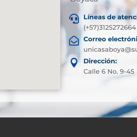
Líneas de atenc

(+57)3125272664
Correo electrón

unicasaboya@su
Dirección:

Calle 6 No. 9-45