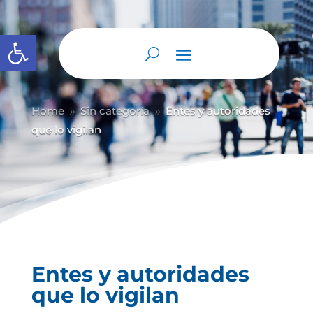
Abrir barra de herramientas
Home
Sin categoría
Entes y autoridades
9
9
que lo vigilan
Entes y autoridades
que lo vigilan