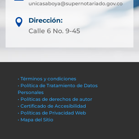
unicasaboya@supernotariado.gov.co
Dirección:

Calle 6 No. 9-45
• Términos y condiciones
• Política de Tratamiento de Datos
Personales
• Políticas de derechos de autor
• Certificado de Accesibilidad
• Políticas de Privacidad Web
• Mapa del Sitio