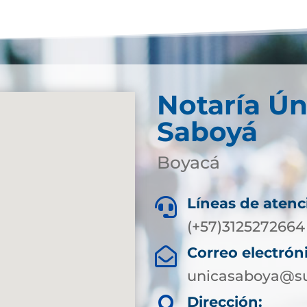
Notaría Ún
Saboyá
Boyacá
Líneas de atenc

(+57)3125272664
Correo electrón

unicasaboya@su
Dirección:
