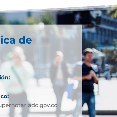
ica de
ión:
ico:
pernotariado.gov.co