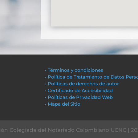
• Términos y condiciones
• Política de Tratamiento de Datos Pers
• Políticas de derechos de autor
• Certificado de Accesibilidad
• Políticas de Privacidad Web
• Mapa del Sitio
ón Colegiada del Notariado Colombiano UCNC | 20