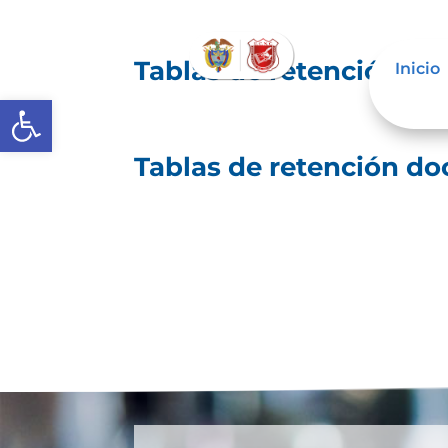
Tablas de retención d
Inicio
Abrir barra de herramientas
Tablas de retención d