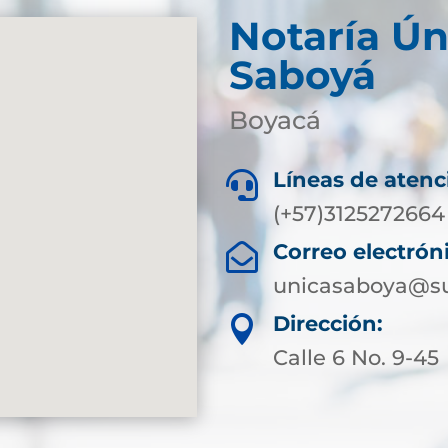
Notaría Ún
Saboyá
Boyacá
Líneas de atenc

(+57)3125272664
Correo electrón

unicasaboya@su
Dirección:

Calle 6 No. 9-45