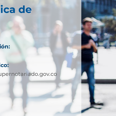
ica de
ión:
ico:
pernotariado.gov.co