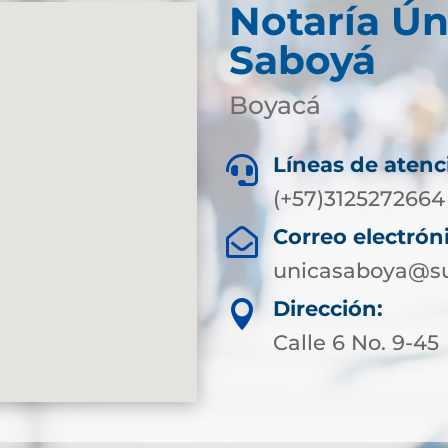
Notaría Ún
Saboyá
Boyacá
Líneas de atenc

(+57)3125272664
Correo electrón

unicasaboya@su
Dirección:

Calle 6 No. 9-45