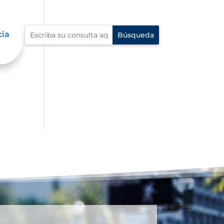
cia
n