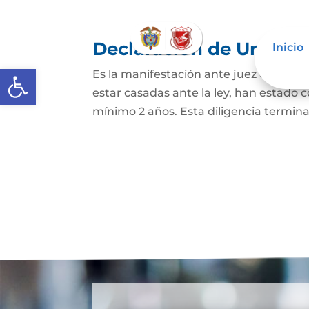
Declaración de Unión M
Inicio
Abrir barra de herramientas
Es la manifestación ante juez o notario
estar casadas ante la ley, han estado
mínimo 2 años. Esta diligencia termina c