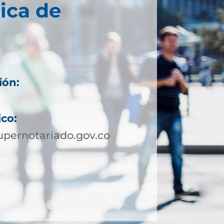
ica de
ión:
ico:
pernotariado.gov.co