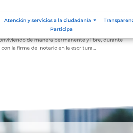
arital de Hecho
Atención y servicios a la ciudadanía
Transparen
Participa
 de la existencia de la unión entre dos personas que, si
 conviviendo de manera permanente y libre, durante
on la firma del notario en la escritura...