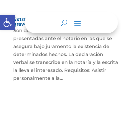
Abrir barra de herramientas
Extra-proceso o declaración bajo la
gravedad de juramento
Son declaraciones verbales o escritas
presentadas ante el notario en las que se
asegura bajo juramento la existencia de
determinados hechos. La declaración
verbal se transcribe en la notaría y la escrita
la lleva el interesado. Requisitos: Asistir
personalmente a la...