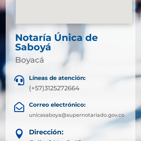
Notaría Única de
Saboyá
Boyacá
Líneas de atención:

(+57)3125272664
Correo electrónico:

unicasaboya@supernotariado.gov.co
Dirección:
