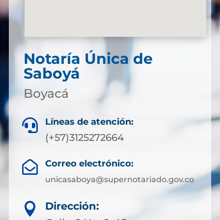
Notaría Única de
Saboyá
Boyacá
Líneas de atención:

(+57)3125272664
Correo electrónico:

unicasaboya@supernotariado.gov.co
Dirección:
