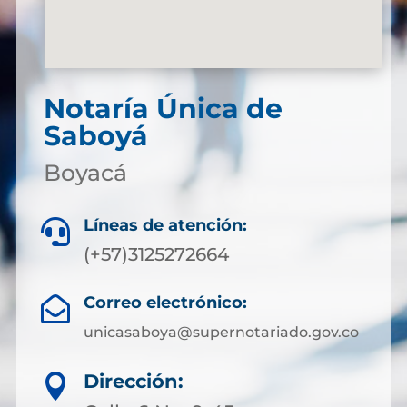
Notaría Única de
Saboyá
Boyacá
Líneas de atención:

(+57)3125272664
Correo electrónico:

unicasaboya@supernotariado.gov.co
Dirección:
