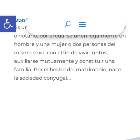
Abrir barra de herramientas
Matrimonio Civil
Es un contrato solemne celebrado ante juez
o notario, por el cual se unen legalmente un
hombre y una mujer o dos personas del
mismo sexo, con el fin de vivir juntos,
auxiliarse mutuamente y constituir una
familia. Por el hecho del matrimonio, nace
la sociedad conyugal...