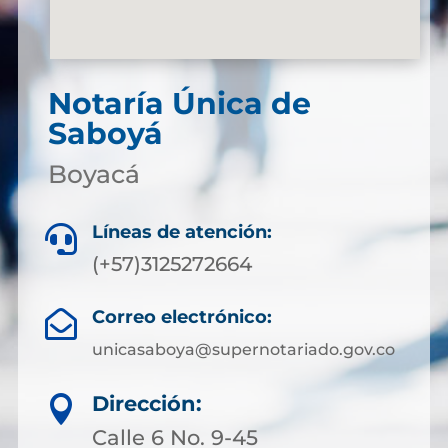
Notaría Única de
Saboyá
Boyacá
Líneas de atención:

(+57)3125272664
Correo electrónico:

unicasaboya@supernotariado.gov.co
Dirección:

Calle 6 No. 9-45