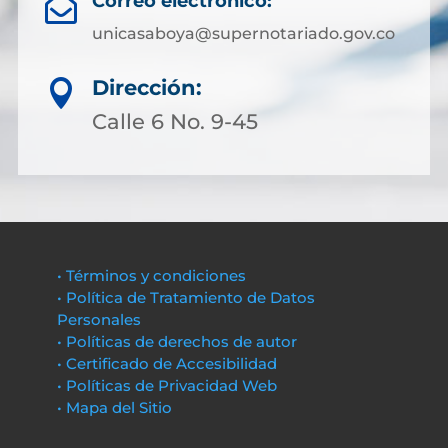
Correo electrónico:

unicasaboya@supernotariado.gov.co
Dirección:

Calle 6 No. 9-45
• Términos y condiciones
• Política de Tratamiento de Datos
Personales
• Políticas de derechos de autor
• Certificado de Accesibilidad
• Políticas de Privacidad Web
• Mapa del Sitio