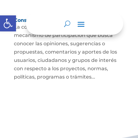
Abrir barra de herramientas
Consulta ciudadana
La consulta a la ciudadanía es un
mecanismo de participación que busca
conocer las opiniones, sugerencias o
propuestas, comentarios y aportes de los
usuarios, ciudadanos y grupos de interés
con respecto a los proyectos, normas,
políticas, programas o trámites...