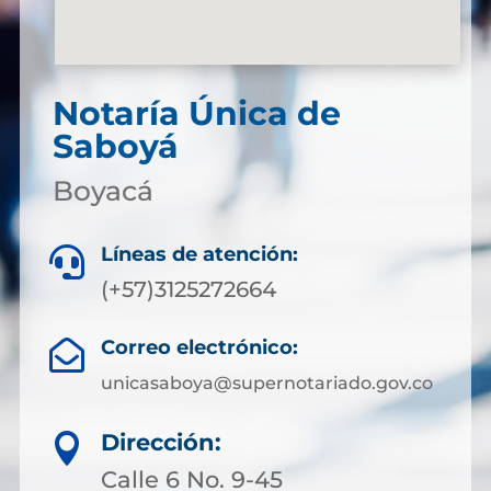
Notaría Única de
Saboyá
Boyacá
Líneas de atención:

(+57)3125272664
Correo electrónico:

unicasaboya@supernotariado.gov.co
Dirección:

Calle 6 No. 9-45