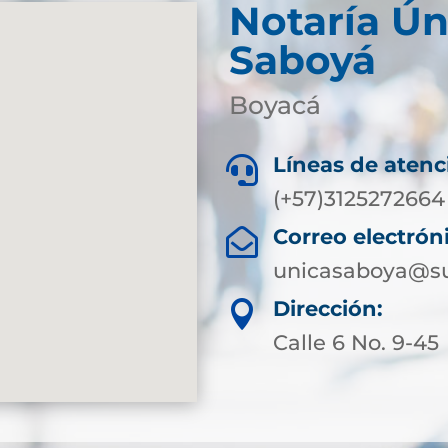
Notaría Ún
Saboyá
Boyacá
Líneas de atenc

(+57)3125272664
Correo electrón

unicasaboya@su
Dirección:

Calle 6 No. 9-45