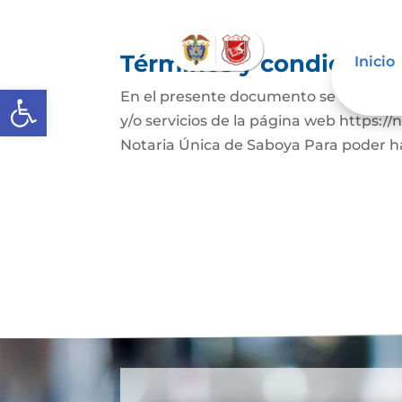
Términos y condicione
Inicio
Abrir barra de herramientas
En el presente documento se establece
y/o servicios de la página web https:/
Notaria Única de Saboya Para poder hace