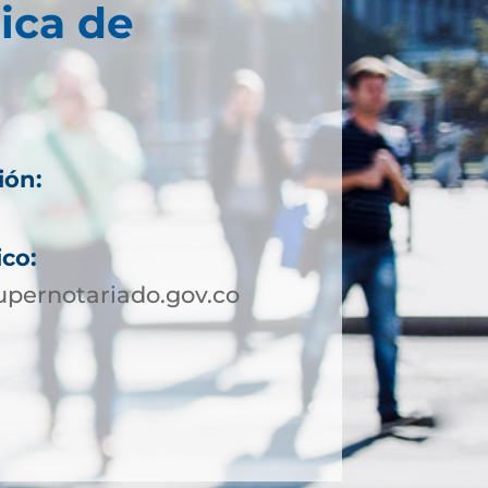
ica de
ión:
ico:
pernotariado.gov.co